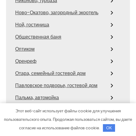
Никоново, турбаза
Ново-Окатово, загородный экоотель
Ной, гостиница
Общественная баня
Оптиком
Оренреф
Отара, семейный гостевой дом
Павловское подворье, гостевой дом
Пальма, автомойка
Панова, гостиница
Этот веб-сайт использует файлы cookie для улучшения
пользовательского опыта. Продолжая пользоваться сайтом, вы даете
Панорама, баня
согласие на использование файлов cookie.
OK
Пар Хаус, банно-гостиничный