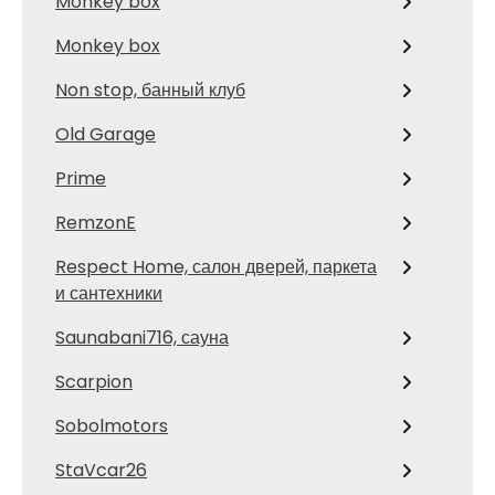
Monkey box
Monkey box
Non stop, банный клуб
Old Garage
Prime
RemzonE
Respect Home, салон дверей, паркета
и сантехники
Saunabani716, сауна
Scarpion
Sobolmotors
StaVcar26