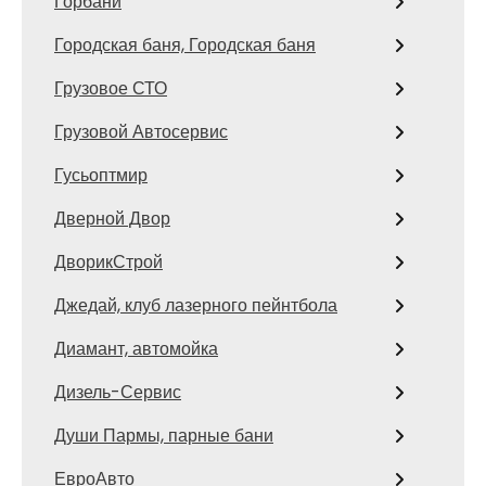
Горбани
Городская баня, Городская баня
Грузовое СТО
Грузовой Автосервис
Гусьоптмир
Дверной Двор
ДворикСтрой
Джедай, клуб лазерного пейнтбола
Диамант, автомойка
Дизель-Сервис
Души Пармы, парные бани
ЕвроАвто