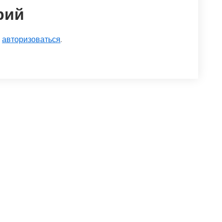
рий
о
авторизоваться
.