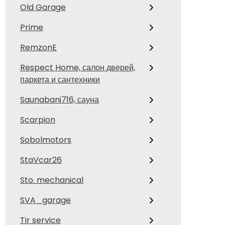
Old Garage
Prime
RemzonE
Respect Home, салон дверей,
паркета и сантехники
Saunabani716, сауна
Scarpion
Sobolmotors
StaVcar26
Sto. mechanical
SVA_garage
Tir service