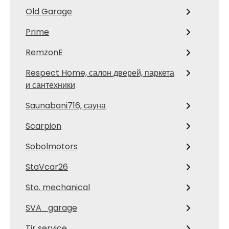
Old Garage
Prime
RemzonE
Respect Home, салон дверей, паркета
и сантехники
Saunabani716, сауна
Scarpion
Sobolmotors
StaVcar26
Sto. mechanical
SVA_garage
Tir service