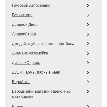
Грузовой Автосервис
Гусьоптмир
Дверной Двор
ДворикСтрой
Джедай, клуб лазерного пейнтбола
Диамант, автомойка
Дизель-Сервис
Души Пармы, парные бани
ЕвроАвто
Евродизайн, магазин отделочных
материалов
Европа