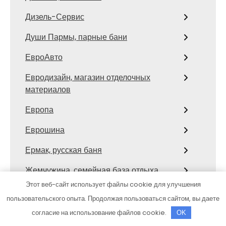
Дизель-Сервис
Души Пармы, парные бани
ЕвроАвто
Евродизайн, магазин отделочных
материалов
Европа
Еврошина
Ермак, русская баня
Жемчужина, семейная база отдыха
Этот веб-сайт использует файлы cookie для улучшения
Журавский
пользовательского опыта. Продолжая пользоваться сайтом, вы даете
Забава, сауна
согласие на использование файлов cookie.
OK