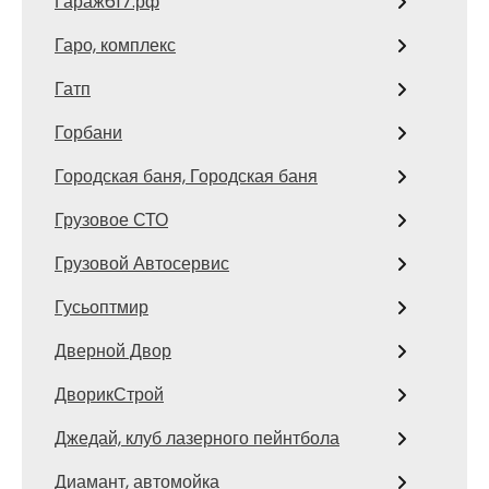
Гараж617.рф
Гаро, комплекс
Гатп
Горбани
Городская баня, Городская баня
Грузовое СТО
Грузовой Автосервис
Гусьоптмир
Дверной Двор
ДворикСтрой
Джедай, клуб лазерного пейнтбола
Диамант, автомойка