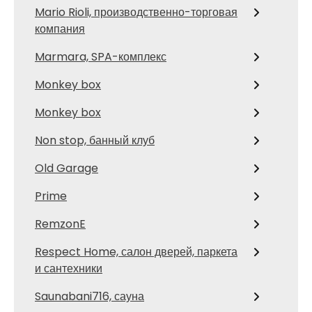
Mario Rioli, производственно-торговая
компания
Marmara, SPA-комплекс
Monkey box
Monkey box
Non stop, банный клуб
Old Garage
Prime
RemzonE
Respect Home, салон дверей, паркета
и сантехники
Saunabani716, сауна