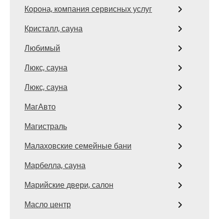
Корона, компания сервисных услуг
Кристалл, сауна
Любимый
Люкс, сауна
Люкс, сауна
МагАвто
Магистраль
Малаховские семейные бани
Марбелла, сауна
Марийские двери, салон
Масло центр