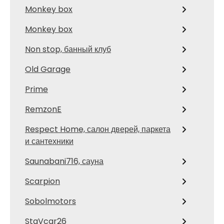
Monkey box
Monkey box
Non stop, банный клуб
Old Garage
Prime
RemzonE
Respect Home, салон дверей, паркета
и сантехники
Saunabani716, сауна
Scarpion
Sobolmotors
StaVcar26