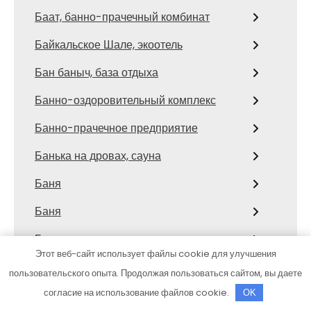
Баат, банно-прачечный комбинат
Байкальское Шале, экоотель
Бан баныч, база отдыха
Банно-оздоровительный комплекс
Банно-прачечное предприятие
Банька на дровах, сауна
Баня
Баня
Баня
Этот веб-сайт использует файлы cookie для улучшения
Баня №12
пользовательского опыта. Продолжая пользоваться сайтом, вы даете
согласие на использование файлов cookie.
Баня №2
OK