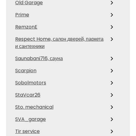
Old Garage
Prime
RemzonE
Respect Home, салон дверей, паркета
и сантехники
Saunabani716, сауна
Scarpion
Sobolmotors
StaVcar26
Sto. mechanical
SVA_garage
Tir service