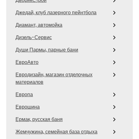
ДворикСтрой
Джедай, клуб лазерного пейнтбола
Диамант, автомойка
Дизель-Сервис
Души Пармы, парные бани
ЕвроАвто
Евродизайн, магазин отделочных
материалов
Европа
Еврошина
Ермак, русская баня
Жемчужина, семейная база отдыха