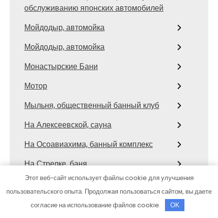
обслуживанию японских автомобилей
Мойдодыр, автомойка
Мойдодыр, автомойка
Монастырские Бани
Мотор
Мыльня, общественный банный клуб
На Алексеевской, сауна
На Осоавиахима, банный комплекс
На Стрелке, баня
Этот веб-сайт использует файлы cookie для улучшения
На Ударников, общественная баня
пользовательского опыта. Продолжая пользоваться сайтом, вы даете
Натулевна, баня
согласие на использование файлов cookie.
OK