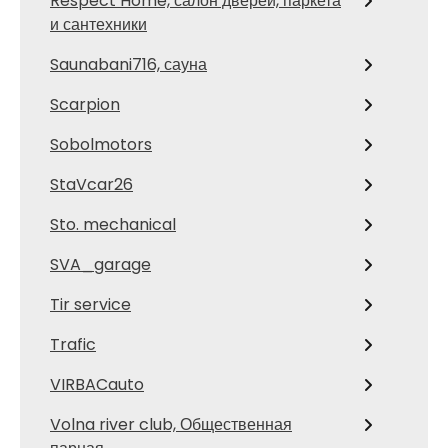
Respect Home, салон дверей, паркета
и сантехники
Saunabani716, сауна
Scarpion
Sobolmotors
StaVcar26
Sto. mechanical
SVA_garage
Tir service
Trafic
VIRBACauto
Volna river club, Общественная