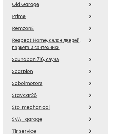
Old Garage
Prime
RemzonE
Respect Home, салон дверей,
паркета и сантехники
Saunabani716, сауна
Scarpion
Sobolmotors
StaVcar26
Sto. mechanical
SVA_garage
Tir service