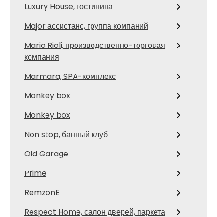
Luxury House, гостиница
Major ассистанс, группа компаний
Mario Rioli, производственно-торговая
компания
Marmara, SPA-комплекс
Monkey box
Monkey box
Non stop, банный клуб
Old Garage
Prime
RemzonE
Respect Home, салон дверей, паркета