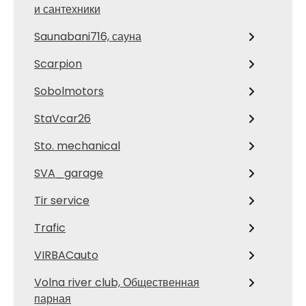
и сантехники
Saunabani716, сауна
Scarpion
Sobolmotors
StaVcar26
Sto. mechanical
SVA_garage
Tir service
Trafic
VIRBACauto
Volna river club, Общественная
парная