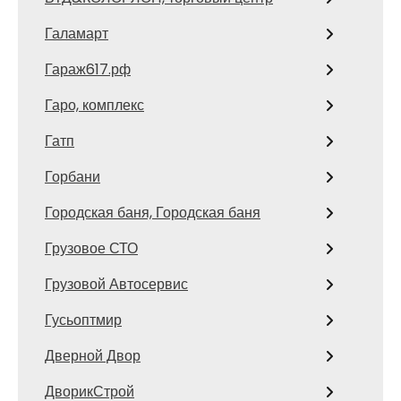
Галамарт
Гараж617.рф
Гаро, комплекс
Гатп
Горбани
Городская баня, Городская баня
Грузовое СТО
Грузовой Автосервис
Гусьоптмир
Дверной Двор
ДворикСтрой