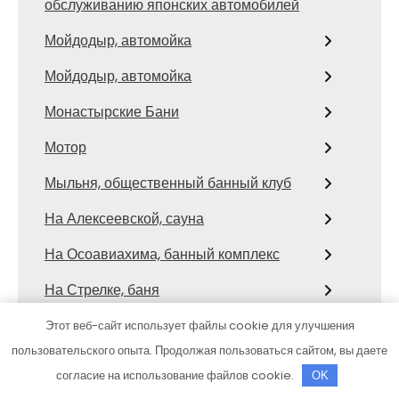
обслуживанию японских автомобилей
Мойдодыр, автомойка
Мойдодыр, автомойка
Монастырские Бани
Мотор
Мыльня, общественный банный клуб
На Алексеевской, сауна
На Осоавиахима, банный комплекс
На Стрелке, баня
На Ударников, общественная баня
Этот веб-сайт использует файлы cookie для улучшения
пользовательского опыта. Продолжая пользоваться сайтом, вы даете
Натулевна, баня
согласие на использование файлов cookie.
OK
Нейва, дом отдыха