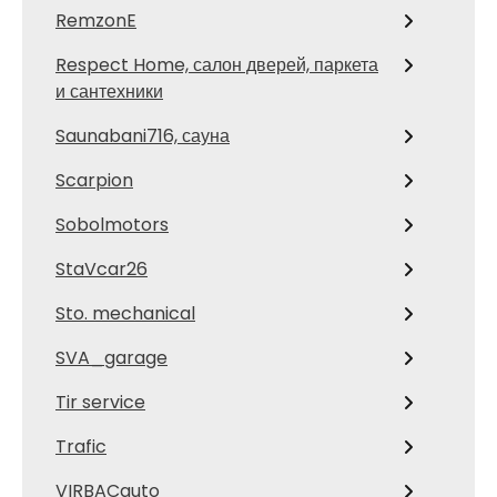
RemzonE
Respect Home, салон дверей, паркета
и сантехники
Saunabani716, сауна
Scarpion
Sobolmotors
StaVcar26
Sto. mechanical
SVA_garage
Tir service
Trafic
VIRBACauto