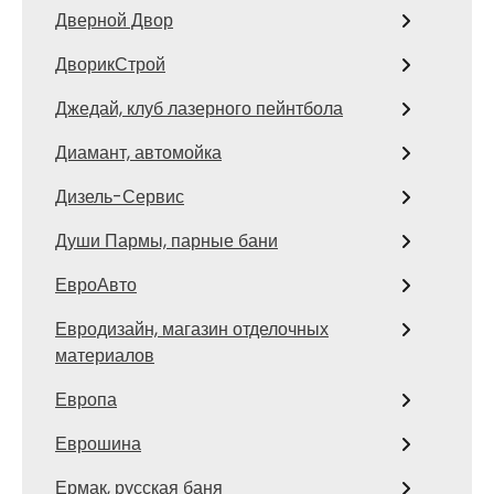
Дверной Двор
ДворикСтрой
Джедай, клуб лазерного пейнтбола
Диамант, автомойка
Дизель-Сервис
Души Пармы, парные бани
ЕвроАвто
Евродизайн, магазин отделочных
материалов
Европа
Еврошина
Ермак, русская баня