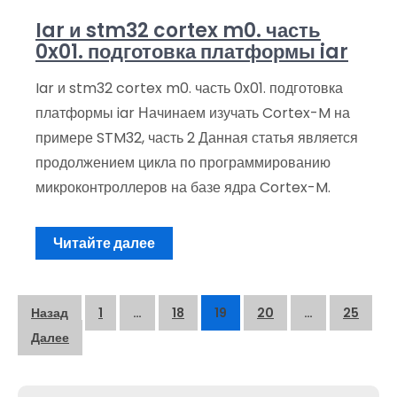
Iar и stm32 cortex m0. часть
0x01. подготовка платформы iar
Iar и stm32 cortex m0. часть 0x01. подготовка
платформы iar Начинаем изучать Cortex-M на
примере STM32, часть 2 Данная статья является
продолжением цикла по программированию
микроконтроллеров на базе ядра Cortex-M.
Читайте далее
Пагинация
Назад
1
…
18
19
20
…
25
записей
Далее