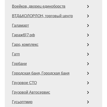
Воейков, дворец единоборств
ВТД&КОЛОРЛОН, торговый центр
Галамарт
Гараж617.рф
Гаро, комплекс
Гатп
Горбани
Городская баня, Городская баня
Грузовое СТО
Грузовой Автосервис
Гусьоптмир